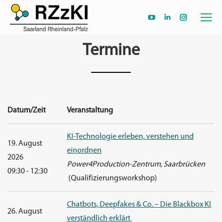
YouTube
Linkedin
Instagram
page
page
page
Termine
opens
opens
opens
in
in
in
new
new
new
window
window
window
Datum/Zeit
Veranstaltung
KI-Technologie erleben, verstehen und
19. August
einordnen
2026
Power4Production-Zentrum, Saarbrücken
09:30 - 12:30
(Qualifizierungsworkshop)
Chatbots, Deepfakes & Co. – Die Blackbox KI
26. August
verständlich erklärt ​