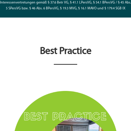
Interessenvertretungen gemäß § 37.6 Betr VG, § 41.1 LPersVG, § 54.1 BPersVG / § 45 Abs.
5 SPersVG bzw. § 46 Abs. 6 BPersVG, § 19.3 MVG, § 16.1 MAVO und § 179.4 SGB IX
Best Practice