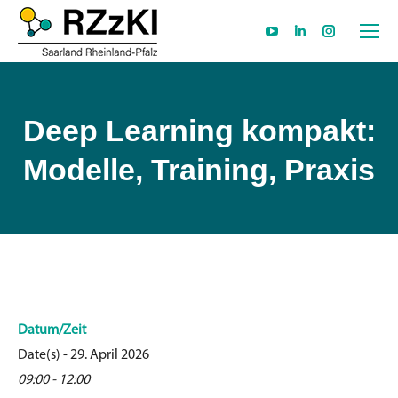
YouTube
Linkedin
Instagram
page
page
page
opens
opens
opens
in
in
in
Deep Learning kompakt:
new
new
new
Modelle, Training, Praxis
window
window
window
Datum/Zeit
Date(s) - 29. April 2026
09:00 - 12:00