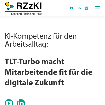
YouTube
Linkedin
Instagram
page
page
page
opens
opens
opens
in
in
in
KI-Kompetenz für den
new
new
new
Arbeitsalltag:
window
window
window
TLT-Turbo macht
Mitarbeitende fit für die
digitale Zukunft