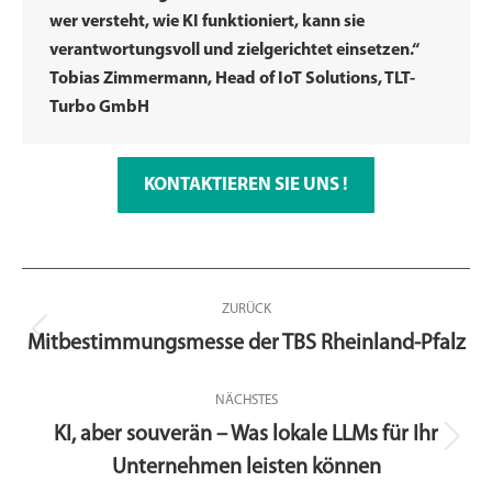
wer versteht, wie KI funktioniert, kann sie
verantwortungsvoll und zielgerichtet einsetzen.“
Tobias Zimmermann,
Head
of
IoT Solutions, TLT-
Turbo GmbH
KONTAKTIEREN SIE UNS !
Kommentarnavigation
ZURÜCK
Mitbestimmungsmesse der TBS Rheinland-Pfalz
Vorheriger
Beitrag:
NÄCHSTES
KI, aber souverän – Was lokale LLMs für Ihr
Nächster
Unternehmen leisten können
Beitrag: