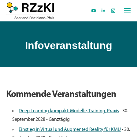
YouTube
Linkedin
Instagram
page
page
page
opens
opens
opens
in
in
in
Infoveranstaltung
new
new
new
window
window
window
Kommende Veranstaltungen
Deep Learning kompakt: Modelle, Training, Praxis
- 30.
September 2028 - Ganztägig
Einstieg in Virtual und Augmented Reality für KMU
- 30.