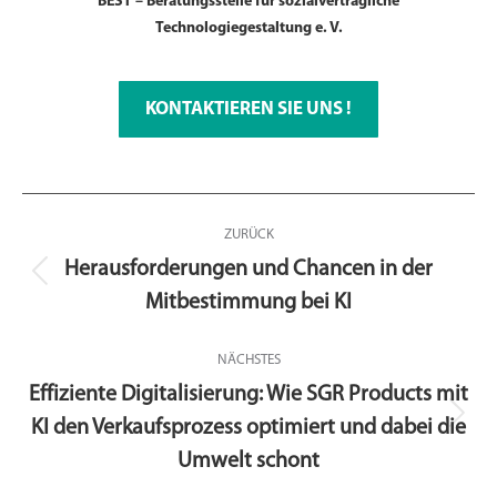
BEST – Beratungsstelle für sozialverträgliche
Technologiegestaltung e. V.
KONTAKTIEREN SIE UNS !
Kommentarnavigation
ZURÜCK
Herausforderungen und Chancen in der
Vorheriger
Mitbestimmung bei KI
Beitrag:
NÄCHSTES
Effiziente Digitalisierung: Wie SGR Products mit
KI den Verkaufsprozess optimiert und dabei die
Nächster
Beitrag:
Umwelt schont