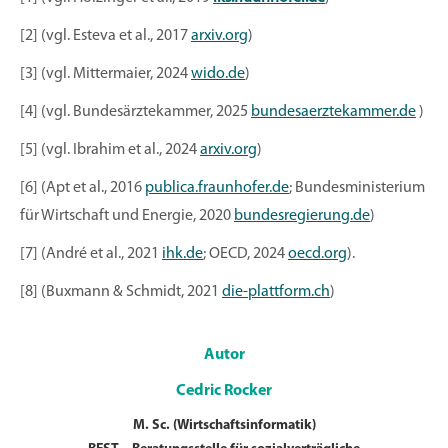
[2] (vgl. Esteva et al., 2017
arxiv.org
)
[3] (vgl. Mittermaier, 2024
wido.de
)
[4] (vgl. Bundesärztekammer, 2025
bundesaerztekammer.de
)
[5] (vgl. Ibrahim et al., 2024
arxiv.org
)
[6] (Apt et al., 2016
publica.fraunhofer.de
; Bundesministerium
für Wirtschaft und Energie, 2020
bundesregierung.de
)
[7] (André et al., 2021
ihk.de
; OECD, 2024
oecd.org
).
[8] (Buxmann & Schmidt, 2021
die-plattform.ch
)
Autor
Cedric Rocker
M. Sc. (Wirtschaftsinformatik)