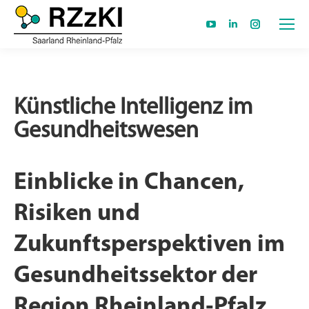
YouTube
Linkedin
Instagram
page
page
page
opens
opens
opens
in
in
in
Künstliche Intelligenz im
new
new
new
Gesundheitswesen
window
window
window
Einblicke in Chancen,
Risiken und
Zukunftsperspektiven im
Gesundheitssektor der
Region Rheinland‐Pfalz