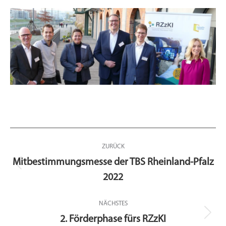
Kommentarnavigation
ZURÜCK
Mitbestimmungsmesse der TBS Rheinland-Pfalz
Vorheriger
2022
Beitrag:
NÄCHSTES
2. Förderphase fürs RZzKI
Nächster