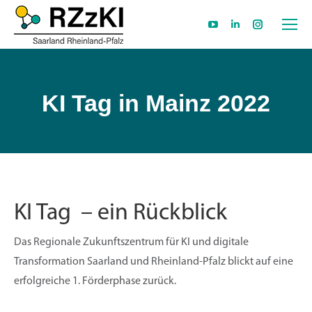
YouTube
Linkedin
Instagram
page
page
page
opens
opens
opens
in
in
in
KI Tag in Mainz 2022
new
new
new
window
window
window
KI Tag – ein Rückblick
Das Regionale Zukunftszentrum für KI und digitale
Transformation Saarland und Rheinland-Pfalz blickt auf eine
erfolgreiche 1. Förderphase zurück.