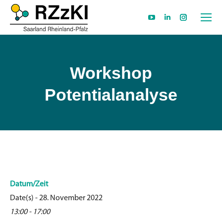
YouTube
Linkedin
Instagram
page
page
page
opens
opens
opens
in
in
in
Workshop
new
new
new
Potentialanalyse
window
window
window
Datum/Zeit
Date(s) - 28. November 2022
13:00 - 17:00