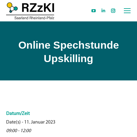
YouTube
Linkedin
Instagram
page
page
page
opens
opens
opens
in
in
in
Online Spechstunde
new
new
new
Upskilling
window
window
window
Datum/Zeit
Date(s) - 11. Januar 2023
09:00 - 12:00