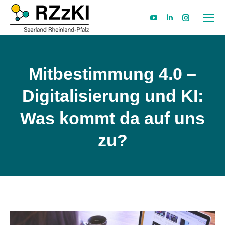
YouTube
Linkedin
Instagram
page
page
page
opens
opens
opens
in
in
in
Mitbestimmung 4.0 –
new
new
new
Digitalisierung und KI:
window
window
window
Was kommt da auf uns
zu?​