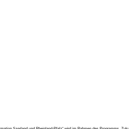
formation Saarland und Rheinland-Pfalz“ wird im Rahmen des Programms „Zuku