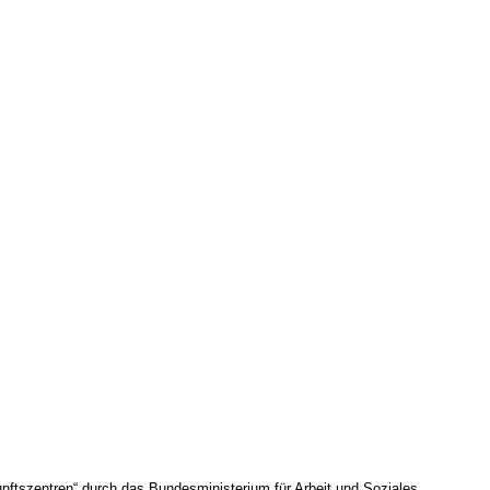
nftszentren“ durch das Bundesministerium für Arbeit und Soziales