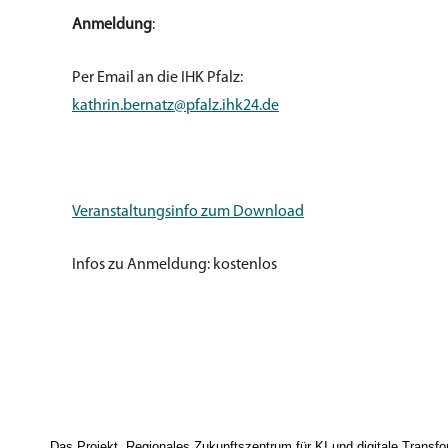
Anmeldung
:
Per Email an die IHK Pfalz:
kathrin.bernatz@pfa
lz
.ihk24.de
Veranstaltungsinfo zum Download
I​
nfos zu Anmeldung: kostenlos
Das Projekt „Regionales Zukunftszentrum für KI und digitale Trans