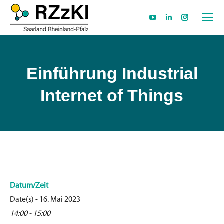
YouTube
Linkedin
Instagram
page
page
page
opens
opens
opens
in
in
in
Einführung Industrial
new
new
new
Internet of Things
window
window
window
Datum/Zeit
Date(s) - 16. Mai 2023
14:00 - 15:00