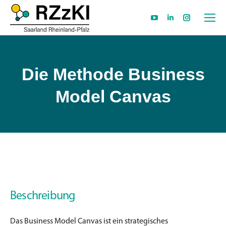
YouTube
Linkedin
Instagram
page
page
page
opens
opens
opens
in
in
in
Die Methode Business
new
new
new
Model Canvas
window
window
window
Beschreibung
Das Business Model Canvas ist ein strategisches