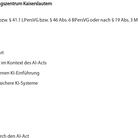
ungszentrum Kaiserslautern
bzw.
§ 41.1
LPersVG
bzw. §
46 Abs. 6 BPersVG oder nach § 19 Abs. 3 
rt
 im Kontext des AI-Acts
enen KI-Einführung
sichere KI-Systeme
rch den AI-Act