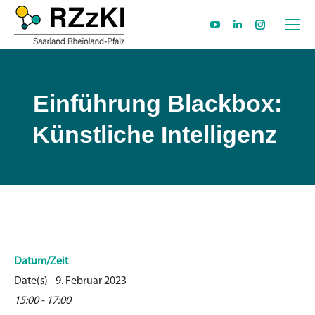
YouTube
Linkedin
Instagram
page
page
page
opens
opens
opens
in
in
in
Einführung Blackbox:
new
new
new
Künstliche Intelligenz
window
window
window
Datum/Zeit
Date(s) - 9. Februar 2023
15:00 - 17:00