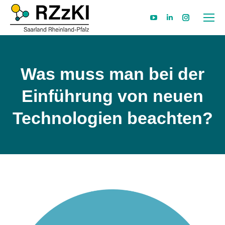
YouTube
Linkedin
Instagram
page
page
page
opens
opens
opens
in
in
in
Was muss man bei der
new
new
new
Einführung von neuen
window
window
window
Technologien beachten?